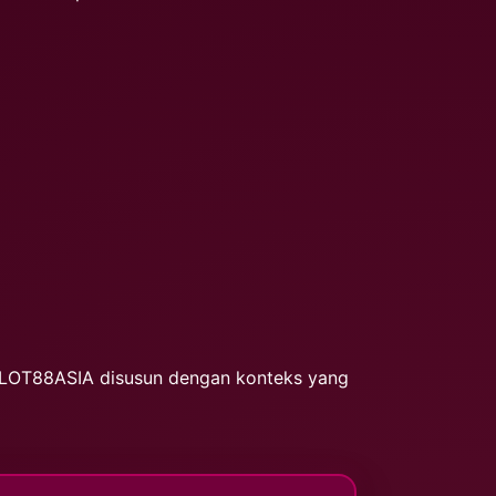
QSLOT88ASIA disusun dengan konteks yang