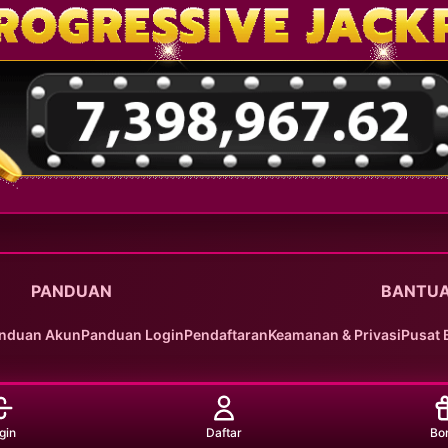
PANDUAN
BANTU
nduan Akun
Panduan Login
Pendaftaran
Keamanan & Privasi
Pusat 
gin
Daftar
Bo