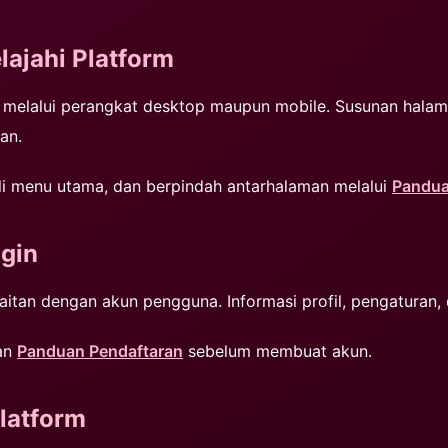
ajahi Platform
melalui perangkat desktop maupun mobile. Susunan halam
an.
li menu utama, dan berpindah antarhalaman melalui
Pandua
gin
itan dengan akun pengguna. Informasi profil, pengaturan,
dan
Panduan Pendaftaran
sebelum membuat akun.
latform