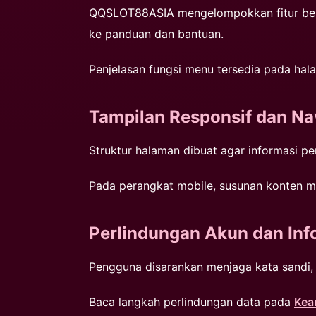
QQSLOT88ASIA mengelompokkan fitur berd
ke panduan dan bantuan.
Penjelasan fungsi menu tersedia pada ha
Tampilan Responsif dan Na
Struktur halaman dibuat agar informasi pen
Pada perangkat mobile, susunan konten men
Perlindungan Akun dan Inf
Pengguna disarankan menjaga kata sandi,
Baca langkah perlindungan data pada
Kea