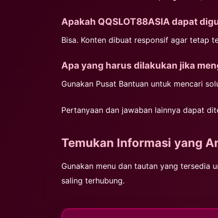
Apakah QQSLOT88ASIA dapat digun
Bisa. Konten dibuat responsif agar tetap t
Apa yang harus dilakukan jika me
Gunakan Pusat Bantuan untuk mencari solu
Pertanyaan dan jawaban lainnya dapat d
Temukan Informasi yang A
Gunakan menu dan tautan yang tersedia 
saling terhubung.