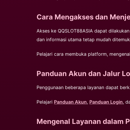
Cara Mengakses dan Menjel
Akses ke QQSLOT88ASIA dapat dilakukan 
dan informasi utama tetap mudah ditemuk
Pelajari cara membuka platform, mengena
Panduan Akun dan Jalur Lo
Penggunaan beberapa layanan dapat berka
Pelajari
Panduan Akun
,
Panduan Login
, 
Mengenal Layanan dalam P