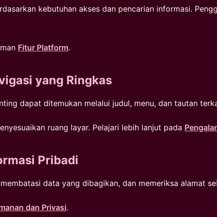
asarkan kebutuhan akses dan pencarian informasi. Pengg
laman
Fitur Platform
.
vigasi yang Ringkas
ting dapat ditemukan melalui judul, menu, dan tautan terka
yesuaikan ruang layar. Pelajari lebih lanjut pada
Pengala
ormasi Pribadi
 membatasi data yang dibagikan, dan memeriksa alamat seb
manan dan Privasi
.