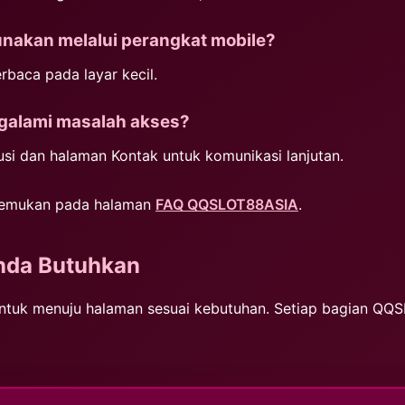
akan melalui perangkat mobile?
erbaca pada layar kecil.
ngalami masalah akses?
si dan halaman Kontak untuk komunikasi lanjutan.
itemukan pada halaman
FAQ QQSLOT88ASIA
.
nda Butuhkan
untuk menuju halaman sesuai kebutuhan. Setiap bagian Q